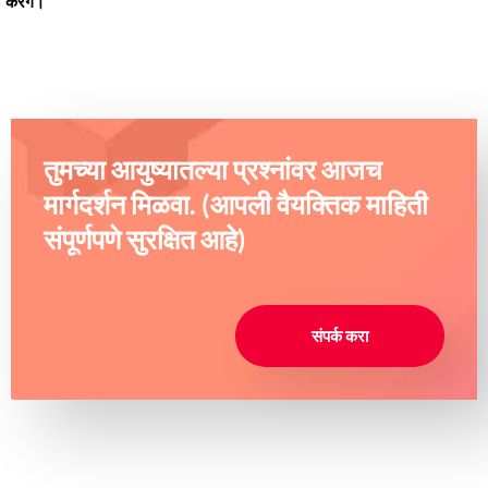
करेंगे।
तुमच्या आयुष्यातल्या प्रश्नांवर आजच
मार्गदर्शन मिळवा. (आपली वैयक्तिक माहिती
संपूर्णपणे सुरक्षित आहे)
संपर्क करा