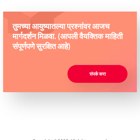
तुमच्या आयुष्यातल्या प्रश्नांवर आजच
मार्गदर्शन मिळवा. (आपली वैयक्तिक माहिती
संपूर्णपणे सुरक्षित आहे)
संपर्क करा