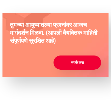
तुमच्या आयुष्यातल्या प्रश्नांवर आजच
मार्गदर्शन मिळवा. (आपली वैयक्तिक माहिती
संपूर्णपणे सुरक्षित आहे)
संपर्क करा