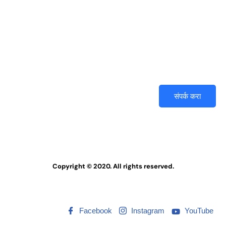
तुमच्या आयुष्यातल्या प्रश्नांवर आजच
मार्गदर्शन मिळवा. (आपली वैयक्तिक माहिती
संपूर्णपणे सुरक्षित आहे)
संपर्क करा
Copyright © 2020. All rights reserved.
Facebook
Instagram
YouTube