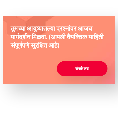
तुमच्या आयुष्यातल्या प्रश्नांवर आजच
मार्गदर्शन मिळवा. (आपली वैयक्तिक माहिती
संपूर्णपणे सुरक्षित आहे)
संपर्क करा