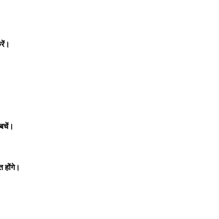
रें।
।
बचें।
 होंगे।