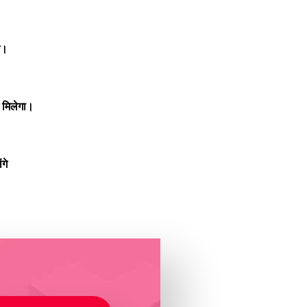
े।
 मिलेगा।
गे