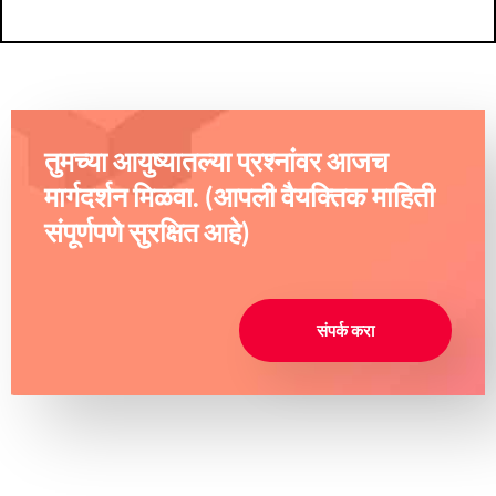
तुमच्या आयुष्यातल्या प्रश्नांवर आजच
मार्गदर्शन मिळवा. (आपली वैयक्तिक माहिती
संपूर्णपणे सुरक्षित आहे)
संपर्क करा