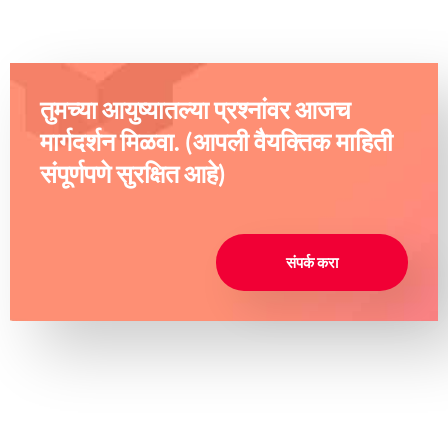
तुमच्या आयुष्यातल्या प्रश्नांवर आजच
मार्गदर्शन मिळवा. (आपली वैयक्तिक माहिती
संपूर्णपणे सुरक्षित आहे)
संपर्क करा