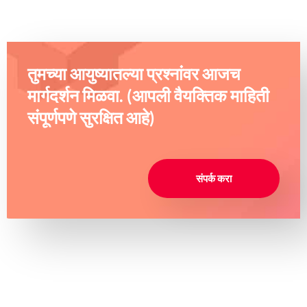
तुमच्या आयुष्यातल्या प्रश्नांवर आजच
मार्गदर्शन मिळवा. (आपली वैयक्तिक माहिती
संपूर्णपणे सुरक्षित आहे)
संपर्क करा