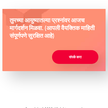
तुमच्या आयुष्यातल्या प्रश्नांवर आजच
मार्गदर्शन मिळवा. (आपली वैयक्तिक माहिती
संपूर्णपणे सुरक्षित आहे)
संपर्क करा