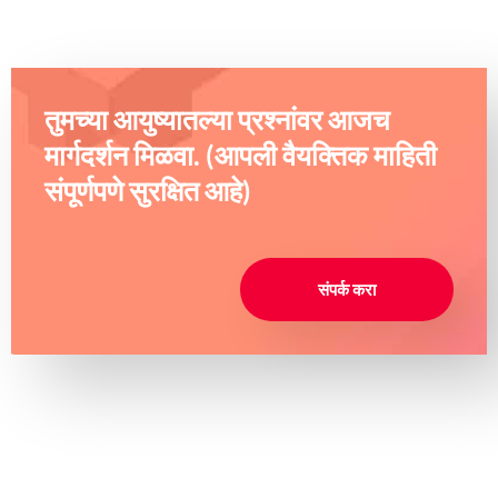
तुमच्या आयुष्यातल्या प्रश्नांवर आजच
मार्गदर्शन मिळवा. (आपली वैयक्तिक माहिती
संपूर्णपणे सुरक्षित आहे)
संपर्क करा