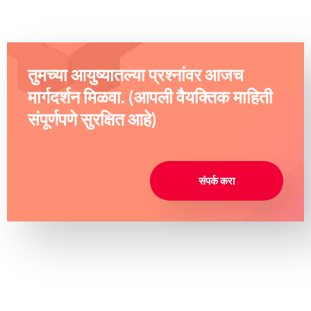
तुमच्या आयुष्यातल्या प्रश्नांवर आजच
मार्गदर्शन मिळवा. (आपली वैयक्तिक माहिती
संपूर्णपणे सुरक्षित आहे)
संपर्क करा