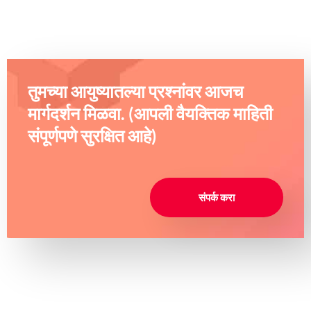
तुमच्या आयुष्यातल्या प्रश्नांवर आजच
मार्गदर्शन मिळवा. (आपली वैयक्तिक माहिती
संपूर्णपणे सुरक्षित आहे)
संपर्क करा