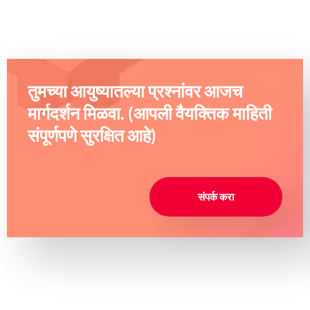
तुमच्या आयुष्यातल्या प्रश्नांवर आजच
मार्गदर्शन मिळवा. (आपली वैयक्तिक माहिती
संपूर्णपणे सुरक्षित आहे)
संपर्क करा