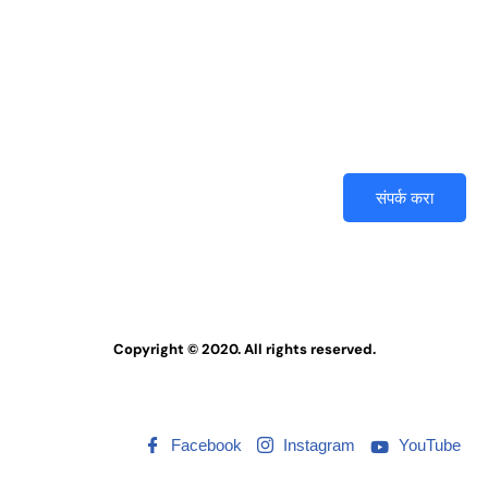
तुमच्या आयुष्यातल्या प्रश्नांवर आजच
मार्गदर्शन मिळवा. (आपली वैयक्तिक माहिती
संपूर्णपणे सुरक्षित आहे)
संपर्क करा
Copyright © 2020. All rights reserved.
Facebook
Instagram
YouTube