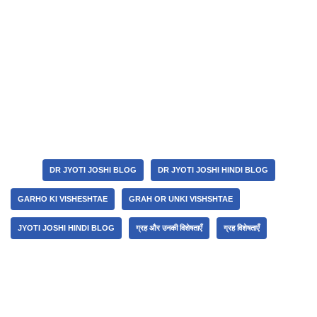
नेपच्यून यह ग्रह लगभग १४ सालों तक एक राशि में रहता है
.
प्लुटों यह ग्रह लगभग २१ सालों तर एक राशि में रहता है
.
Tags:
DR JYOTI JOSHI BLOG
DR JYOTI JOSHI HINDI BLOG
GARHO KI VISHESHTAE
GRAH OR UNKI VISHSHTAE
JYOTI JOSHI HINDI BLOG
ग्रह और उनकी विशेषताएँ
ग्रह विशेषताएँ
Leave a Reply