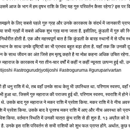
समें आज के भाग में हम वृषभ राशि के लिए यह गुरु परिवर्तन कैसा रहेगा? इस पर विस्त
े के लिए सबसे पहले गुरु ग्रह और उनके कारकत्व के संदर्भ में जानकारी प्रा
 या सभी ग्रहों में सबसे अधिक शुभ ग्रह माना जाता है. इसीलिए, कुंडली में गुरु की
त होती है. एक और महत्त्वपूर्ण बात है कि कुंडली के बारह स्थानों में से पाँच स्थ
कि स्थान के साथ उनके दृष्टियों का भी प्रभाव बहुत बड़ा होता है. यहाँ तक कि उनकी दृ
थार्जन के साथ जीवन का अंत जिसे हम मृत्यू कहते है या मोक्ष कहना अधिक उचित रहेग
 महाराज के कारकत्व में गत तीन-चार वर्षों में कहीं न कहीं न्यूनता उत्पन्न हुई थी. 
yotijoshi #astrogurudrjyotijoshi #astroguruma #guruparivartan
ही धनु राशि में थे, तब वहाँ उनके साथ केतु भी उपस्थित था. परिणाम स्वरुप, वहाँ 
 भी हुआ था. जिसमें गुरु महाराज की पराजय हुई थी. परिणाम स्वरुप, स्वराशि में होने
े थे. उसके बाद गुरु महाराज ने मकर राशि में प्रवेश किया. मकर राशि में वे नीच अवस्
शि में प्रवेश किया. उसके बाद वे पूनश्च मकर राशि में आए और नीच अवस्था को प्राप्त
रवेश किया. वर्तमान स्थिति में उनकी यात्रा कुंभ राशि से ही शुरु है. १३ अप्रैल को वे
ि है. उनके इस राशि परिवर्तन से सभी राशियों को शुभ फल प्राप्त होंगे. अर्थात, कुछ