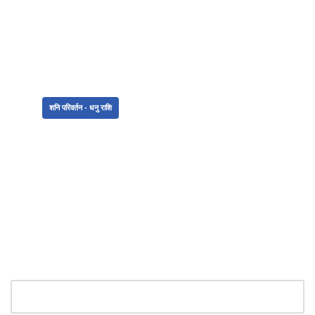
शुभम भवतु!
अँस्ट्रोगुरु डॉ. ज्योती जोशी
Tags:
शनि परिवर्तन - धनु राशि
Leave a Reply
Your email address will not be published.
Required fields are
marked
*
Name
*