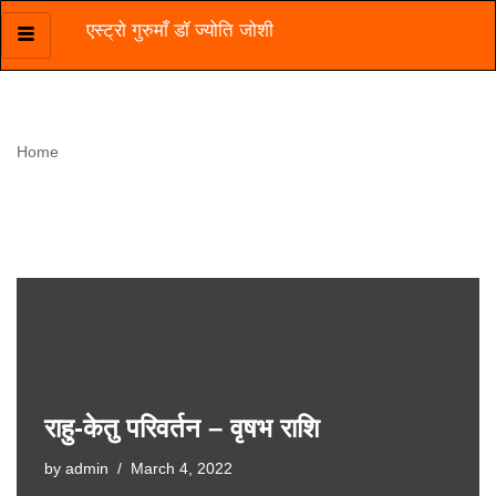
एस्ट्रो गुरुमाँ डॉ ज्योति जोशी
Skip
to
content
Home
»
rahu privartan
rahu privartan
राहु-केतु परिवर्तन – वृषभ राशि
by
admin
March 4, 2022